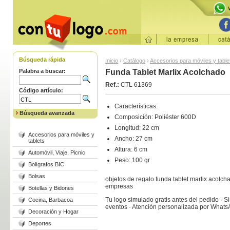
Búsqueda rápida
Inicio
›
Catálogo
›
Accesorios para móviles y table
Palabra a buscar:
Funda Tablet Marlix Acolchado
Ref.:
CTL 61369
Código artículo:
Características:
Búsqueda avanzada
Composición: Poliéster 600D
Longitud: 22 cm
Accesorios para móviles y
Ancho: 27 cm
tablets
Altura: 6 cm
Automóvil, Viaje, Picnic
Peso: 100 gr
Bolígrafos BIC
Bolsas
objetos de regalo funda tablet marlix acolch
empresas
Botellas y Bidones
Tu logo simulado gratis antes del pedido · S
Cocina, Barbacoa
eventos · Atención personalizada por What
Decoración y Hogar
Deportes