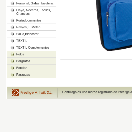
Personal, Gafas, bisuteria
Playa, Neveras, Toallas,
Chanclas
Portadocumentos
Relojes, E.Meteo
Salud,Bienestar
TEXTIL
TEXTIL Complementos
Polos
Boligrafos
Botellas
Paraguas
Contulogo es una marca registrada de Prestige A