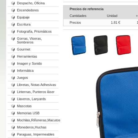
Despacho, Oficina
Precios de referencia
Encendedores
Cantidades
Unidad
+
Equipaje
Precios
1.81 €
Escritura
Fotografía, Prismáticos
Gorras, Viseras,
Sombreros
Gourmet
Herramientas
Imagen y Sonido
Informática
Juegos
Libretas, Notas Adhesivas
Linternas, Punteros láser
Llaveros, Lanyards
Mascotas
Memorias USB
Mochilas,Riñoneras,Macutos
Monederos,Huchas
Paraguas, Impermeables