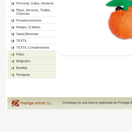
Personal, Gafas, bisuteria
Playa, Neveras, Toallas,
Chanclas
Portadocumentos
Relojes, E.Meteo
Salud,Bienestar
TEXTIL
TEXTIL Complementos
Polos
Boligrafos
Botellas
Paraguas
Contulogo es una marca registrada de Prestige A