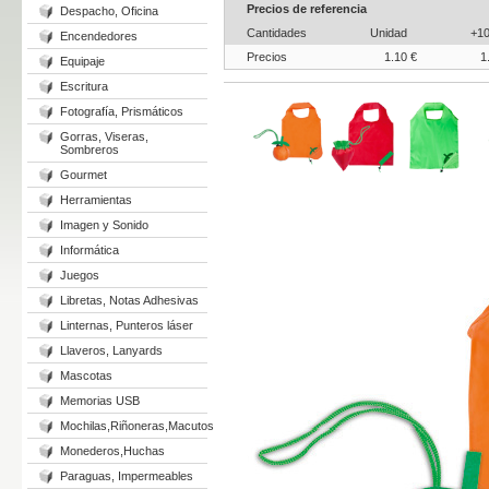
Precios de referencia
Despacho, Oficina
Cantidades
Unidad
+1
Encendedores
Precios
1.10 €
1
Equipaje
Escritura
Fotografía, Prismáticos
Gorras, Viseras,
Sombreros
Gourmet
Herramientas
Imagen y Sonido
Informática
Juegos
Libretas, Notas Adhesivas
Linternas, Punteros láser
Llaveros, Lanyards
Mascotas
Memorias USB
Mochilas,Riñoneras,Macutos
Monederos,Huchas
Paraguas, Impermeables