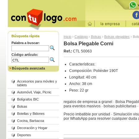
Búsqueda rápida
Inicio
›
Catálogo
›
Bolsas
›
Bolsas plegables
›
Bols
Palabra a buscar:
Bolsa Plegable Corni
Ref.:
CTL 50063
Código artículo:
Características:
Búsqueda avanzada
Composición: Poliéster 190T
Longitud: 40 cm
Accesorios para móviles y
Ancho: 38 cm
tablets
Peso: 22 gr
Automóvil, Viaje, Picnic
Bolígrafos BIC
regalos de empresa a granel · Bolsa Plegabl
para eventos masivos · bolsas publicitarias
Bolsas
Botellas y Bidones
Precio imbatible por unidad · Simulación visu
por WhatsApp para resolver cualquier duda
Cocina, Barbacoa
Decoración y Hogar
Deportes