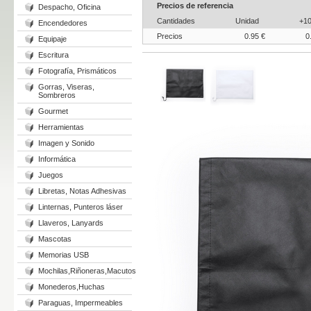
Precios de referencia
Despacho, Oficina
Cantidades
Unidad
+1
Encendedores
Precios
0.95 €
0
Equipaje
Escritura
Fotografía, Prismáticos
Gorras, Viseras,
Sombreros
Gourmet
Herramientas
Imagen y Sonido
Informática
Juegos
Libretas, Notas Adhesivas
Linternas, Punteros láser
Llaveros, Lanyards
Mascotas
Memorias USB
Mochilas,Riñoneras,Macutos
Monederos,Huchas
Paraguas, Impermeables