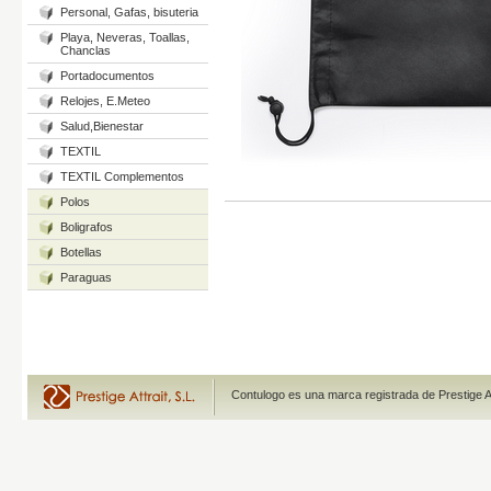
Personal, Gafas, bisuteria
Playa, Neveras, Toallas,
Chanclas
Portadocumentos
Relojes, E.Meteo
Salud,Bienestar
TEXTIL
TEXTIL Complementos
Polos
Boligrafos
Botellas
Paraguas
Contulogo es una marca registrada de Prestige A