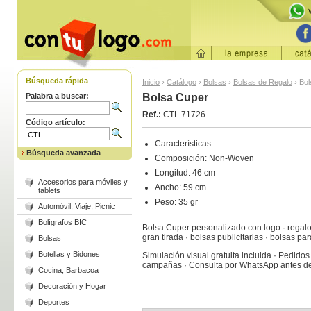
Búsqueda rápida
Inicio
›
Catálogo
›
Bolsas
›
Bolsas de Regalo
›
Bol
Palabra a buscar:
Bolsa Cuper
Ref.:
CTL 71726
Código artículo:
Características:
Búsqueda avanzada
Composición: Non-Woven
Longitud: 46 cm
Accesorios para móviles y
Ancho: 59 cm
tablets
Peso: 35 gr
Automóvil, Viaje, Picnic
Bolígrafos BIC
Bolsa Cuper personalizado con logo · regalo
gran tirada · bolsas publicitarias · bolsas p
Bolsas
Botellas y Bidones
Simulación visual gratuita incluida · Pedido
campañas · Consulta por WhatsApp antes de
Cocina, Barbacoa
Decoración y Hogar
Deportes