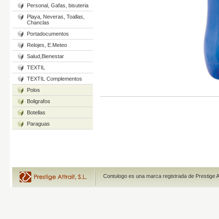
Personal, Gafas, bisuteria
Playa, Neveras, Toallas,
Chanclas
Portadocumentos
Relojes, E.Meteo
Salud,Bienestar
TEXTIL
TEXTIL Complementos
Polos
Boligrafos
Botellas
Paraguas
Contulogo es una marca registrada de Prestige A