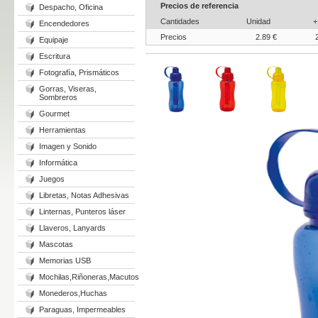
Precios de referencia
Despacho, Oficina
Cantidades
Unidad
+
Encendedores
Precios
2.89 €
Equipaje
Escritura
Fotografía, Prismáticos
Gorras, Viseras,
Sombreros
Gourmet
Herramientas
Imagen y Sonido
Informática
Juegos
Libretas, Notas Adhesivas
Linternas, Punteros láser
Llaveros, Lanyards
Mascotas
Memorias USB
Mochilas,Riñoneras,Macutos
Monederos,Huchas
Paraguas, Impermeables