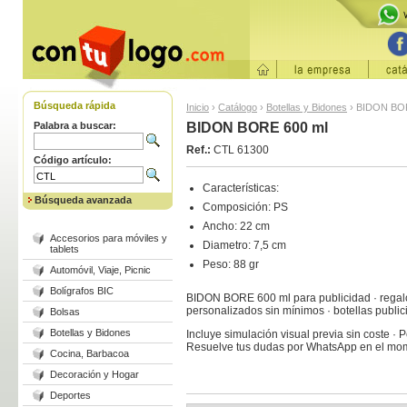
Búsqueda rápida
Inicio
›
Catálogo
›
Botellas y Bidones
›
BIDON BOR
Palabra a buscar:
BIDON BORE 600 ml
Ref.:
CTL 61300
Código artículo:
Características:
Búsqueda avanzada
Composición: PS
Ancho: 22 cm
Accesorios para móviles y
Diametro: 7,5 cm
tablets
Peso: 88 gr
Automóvil, Viaje, Picnic
Bolígrafos BIC
BIDON BORE 600 ml para publicidad · regalo
personalizados sin mínimos · botellas public
Bolsas
Botellas y Bidones
Incluye simulación visual previa sin coste · 
Resuelve tus dudas por WhatsApp en el mo
Cocina, Barbacoa
Decoración y Hogar
Deportes