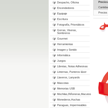
Precios
Despacho, Oficina
Cantida
Encendedores
Precios
Equipaje
Escritura
Fotografía, Prismáticos
Gorras, Viseras,
Sombreros
Gourmet
Herramientas
Imagen y Sonido
Informática
Juegos
Libretas, Notas Adhesivas
Linternas, Punteros láser
Llaveros, Lanyards
Mascotas
Memorias USB
Mochilas,Riñoneras,Macutos
Monederos,Huchas
Paraguas, Impermeables