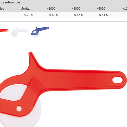
 de referencia
des
Unidad
+1000
+3000
+5000
+1
0.72 €
0.69 €
0.65 €
0.61 €