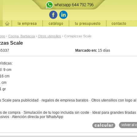
logo
›
Cocina, Barbacoa
›
Otros utensilios
›
Cortapizzas Scale
zzas Scale
55337
Marcado en:
15 días
ísticas:
d: 9 cm
 16 cm
1 cm
1 gr
 Scale para publicidad · regalos de empresa baratos · Otros utensilios con logo al
 de compra · Simulación de tu logo incluida sin coste · Ideal para grandes tiradas
sivos · Atención directa por WhatsApp