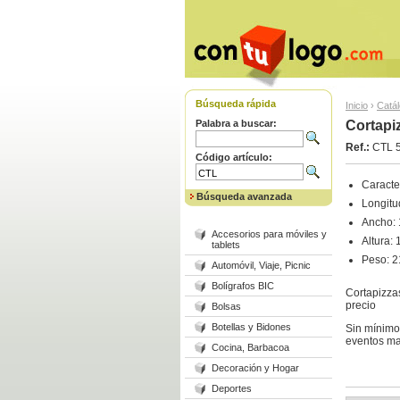
Búsqueda rápida
Inicio
›
Catá
Palabra a buscar:
Cortapi
Ref.:
CTL 
Código artículo:
Caracter
Búsqueda avanzada
Longitu
Ancho:
Accesorios para móviles y
Altura: 
tablets
Peso: 2
Automóvil, Viaje, Picnic
Bolígrafos BIC
Cortapizzas
precio
Bolsas
Botellas y Bidones
Sin mínimos
eventos ma
Cocina, Barbacoa
Decoración y Hogar
Deportes