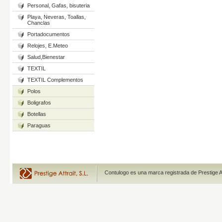
Personal, Gafas, bisuteria
Playa, Neveras, Toallas,
Chanclas
Portadocumentos
Relojes, E.Meteo
Salud,Bienestar
TEXTIL
TEXTIL Complementos
Polos
Boligrafos
Botellas
Paraguas
Contulogo es una marca registrada de Prestige A