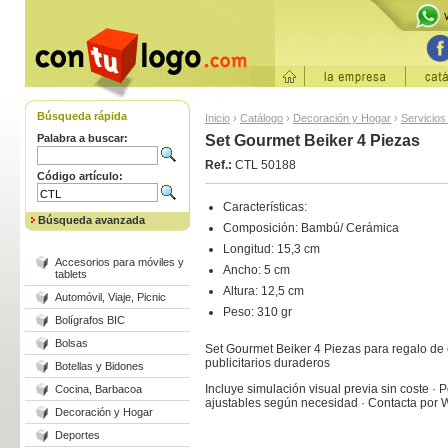
Búsqueda rápida
Inicio
›
Catálogo
›
Decoración y Hogar
›
Servicio
Palabra a buscar:
Set Gourmet Beiker 4 Piezas
Ref.:
CTL 50188
Código artículo:
Características:
Búsqueda avanzada
Composición: Bambú/ Cerámica
Longitud: 15,3 cm
Accesorios para móviles y
Ancho: 5 cm
tablets
Altura: 12,5 cm
Automóvil, Viaje, Picnic
Peso: 310 gr
Bolígrafos BIC
Bolsas
Set Gourmet Beiker 4 Piezas para regalo de 
publicitarios duraderos
Botellas y Bidones
Incluye simulación visual previa sin coste ·
Cocina, Barbacoa
ajustables según necesidad · Contacta por 
Decoración y Hogar
Deportes