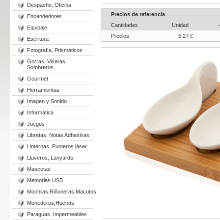
Despacho, Oficina
Precios de referencia
Encendedores
Cantidades
Unidad
Equipaje
Precios
5.27 €
Escritura
Fotografía, Prismáticos
Gorras, Viseras,
Sombreros
Gourmet
Herramientas
Imagen y Sonido
Informática
Juegos
Libretas, Notas Adhesivas
Linternas, Punteros láser
Llaveros, Lanyards
Mascotas
Memorias USB
Mochilas,Riñoneras,Macutos
Monederos,Huchas
Paraguas, Impermeables