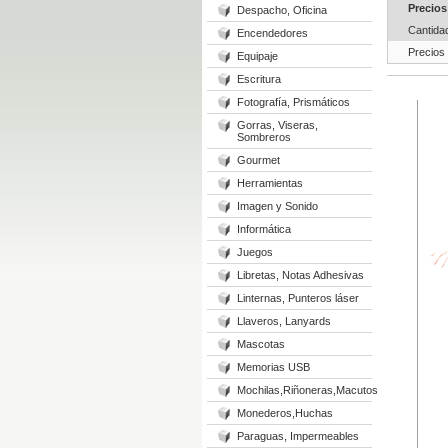
Precios
Despacho, Oficina
Cantida
Encendedores
Precios
Equipaje
Escritura
Fotografía, Prismáticos
Gorras, Viseras,
Sombreros
Gourmet
Herramientas
Imagen y Sonido
Informática
Juegos
Libretas, Notas Adhesivas
Linternas, Punteros láser
Llaveros, Lanyards
Mascotas
Memorias USB
Mochilas,Riñoneras,Macutos
Monederos,Huchas
Paraguas, Impermeables