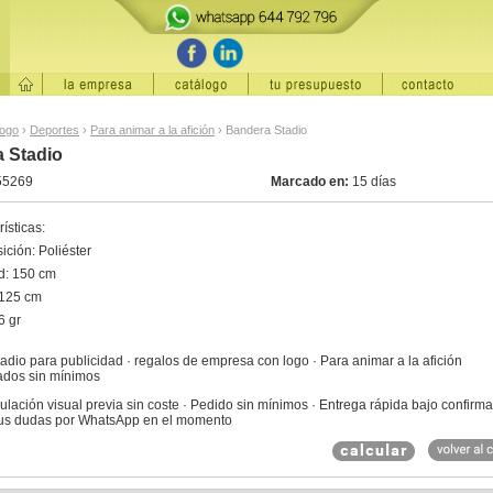
logo
›
Deportes
›
Para animar a la afición
›
Bandera Stadio
 Stadio
55269
Marcado en:
15 días
ísticas:
ción: Poliéster
d: 150 cm
 125 cm
6 gr
dio para publicidad · regalos de empresa con logo · Para animar a la afición
ados sin mínimos
ulación visual previa sin coste · Pedido sin mínimos · Entrega rápida bajo confirma
us dudas por WhatsApp en el momento