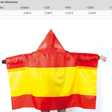
 de referencia
des
Unidad
+100
+400
+1000
+
2.94 €
2.48 €
2.31 €
2.24 €