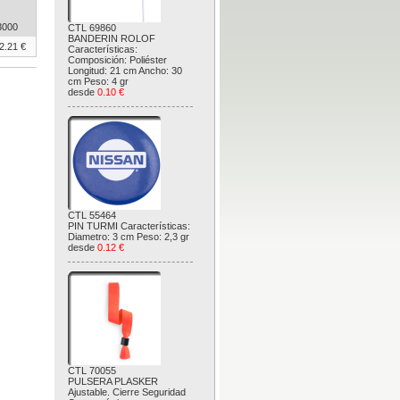
3000
CTL 69860
BANDERIN ROLOF
2.21 €
Características:
Composición: Poliéster
Longitud: 21 cm Ancho: 30
cm Peso: 4 gr
desde
0.10 €
CTL 55464
PIN TURMI Características:
Diametro: 3 cm Peso: 2,3 gr
desde
0.12 €
CTL 70055
PULSERA PLASKER
Ajustable. Cierre Seguridad