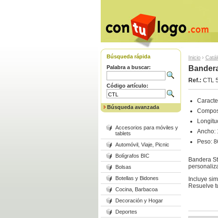
Búsqueda rápida
Inicio
›
Catá
Palabra a buscar:
Bandera
Ref.:
CTL 
Código artículo:
Caracter
Búsqueda avanzada
Composi
Longitu
Accesorios para móviles y
Ancho:
tablets
Peso: 8
Automóvil, Viaje, Picnic
Bolígrafos BIC
Bandera Sta
personaliz
Bolsas
Botellas y Bidones
Incluye sim
Resuelve t
Cocina, Barbacoa
Decoración y Hogar
Deportes