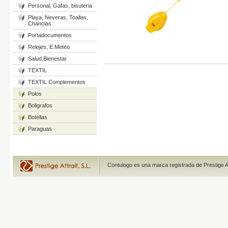
Personal, Gafas, bisuteria
Playa, Neveras, Toallas,
Chanclas
Portadocumentos
Relojes, E.Meteo
Salud,Bienestar
TEXTIL
TEXTIL Complementos
Polos
Boligrafos
Botellas
Paraguas
Contulogo es una marca registrada de Prestige A