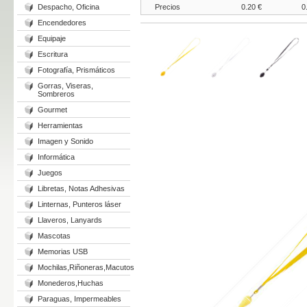
Despacho, Oficina
Precios
0.20 €
0
Encendedores
Equipaje
Escritura
Fotografía, Prismáticos
Gorras, Viseras,
Sombreros
Gourmet
Herramientas
Imagen y Sonido
Informática
Juegos
Libretas, Notas Adhesivas
Linternas, Punteros láser
Llaveros, Lanyards
Mascotas
Memorias USB
Mochilas,Riñoneras,Macutos
Monederos,Huchas
Paraguas, Impermeables