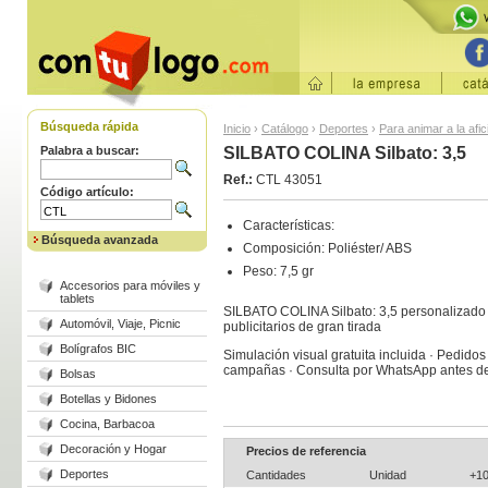
Búsqueda rápida
Inicio
›
Catálogo
›
Deportes
›
Para animar a la afic
Palabra a buscar:
SILBATO COLINA Silbato: 3,5
Ref.:
CTL 43051
Código artículo:
Características:
Búsqueda avanzada
Composición: Poliéster/ ABS
Peso: 7,5 gr
Accesorios para móviles y
tablets
SILBATO COLINA Silbato: 3,5 personalizado 
Automóvil, Viaje, Picnic
publicitarios de gran tirada
Bolígrafos BIC
Simulación visual gratuita incluida · Pedido
campañas · Consulta por WhatsApp antes de
Bolsas
Botellas y Bidones
Cocina, Barbacoa
Decoración y Hogar
Precios de referencia
Deportes
Cantidades
Unidad
+1