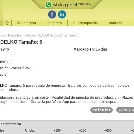
logo
›
Deportes
›
Balones
›
BALON DELKO Tamaño: 5
DELKO Tamaño: 5
61946
Marcado en:
15 días
ísticas:
ción: Polipiel/ PVC
80 gr
O Tamaño: 5 para regalo de empresa · Balones con logo de calidad · objetos
os duraderos
ulación visual previa sin coste · Posibilidad de muestra de preproducción · Plazos
 según necesidad · Contacta por WhatsApp para una atención sin esperas
 de referencia
des
Unidad
+150
+250
+600
+