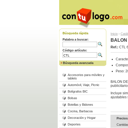
Búsqueda rápida
Inicio
›
Catá
Palabra a buscar:
BALON 
Ref.:
CTL 
Código artículo:
Caracter
Búsqueda avanzada
Composi
Peso: 2
Accesorios para móviles y
tablets
BALON DELK
Automóvil, Viaje, Picnic
publicitari
Bolígrafos BIC
Incluye sim
ajustables
Bolsas
Botellas y Bidones
Cocina, Barbacoa
Decoración y Hogar
Precios
Deportes
Cantida