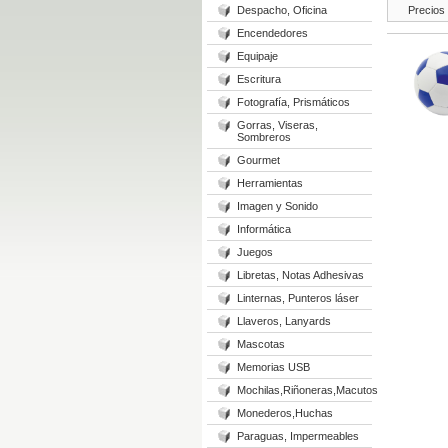
Despacho, Oficina
Precios
Encendedores
Equipaje
Escritura
Fotografía, Prismáticos
Gorras, Viseras,
Sombreros
Gourmet
Herramientas
Imagen y Sonido
Informática
Juegos
Libretas, Notas Adhesivas
Linternas, Punteros láser
Llaveros, Lanyards
Mascotas
Memorias USB
Mochilas,Riñoneras,Macutos
Monederos,Huchas
Paraguas, Impermeables