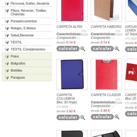
Personal, Gafas, bisuteria
Playa, Neveras, Toallas,
Chanclas
Portadocumentos
CARPETA ALPIN
CARPETA HABORG
ORGAN
Relojes, E.Meteo
LEMEK
CTL-
CTL-
Características:
Características:
12 Sepa
42155
72476
Salud,Bienestar
Composición: ...
Composición: ...
CTL-53187
TEXTIL
desde
0.74 €
desde
0.74 €
desde
0
TEXTIL Complementos
Polos
Boligrafos
Botellas
Paraguas
CARPETA
CARPETA CLASOR
CARPE
COLUMBYA
Bloc 25
CTL-
Bloc 30 Hojas
Características:
53168
CTL-61986
Composición: ...
CTL-50148
desde
2
desde
2.49 €
desde
1.92 €