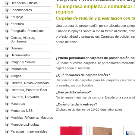
Despacho, Oficina
Tu empresa empieza a comunicar an
Encendedores
reunión
Equipaje
Carpetas de reunión y presentación con t
Escritura
Una carpeta de presentación personalizada con tu logo
Fotografía, Prismáticos
Cuando la apoyas sobre la mesa frente al cliente, ant
profesionalidad y preparación. Carpetas de polipiel, 
Gorras, Viseras,
Sombreros
o folio de color.
Gourmet
Herramientas
¿Puedo personalizar carpetas de presentación co
Imagen y Sonido
Sí, todas nuestras carpetas se personalizan mediante g
digital según el material.
Informática
¿Qué formatos de carpeta tenéis?
Juegos
Disponemos de carpetas para A4, carpetas con bloc i
Libretas, Notas Adhesivas
presentación con bolsillos.
Linternas, Punteros láser
¿Hay pedido mínimo?
Llaveros, Lanyards
No tenemos mínimos de compra. Desde una sola unid
Mascotas
¿Cuánto tarda la entrega?
El plazo estándar es de 10-15 días laborables.
Memorias USB
Mochilas,Riñoneras,Macutos
Monederos,Huchas
Paraguas, Impermeables