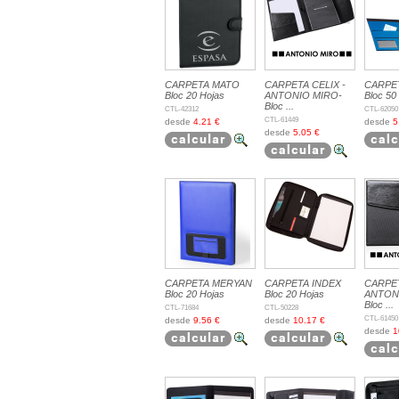
CARPETA MATO
CARPETA CELIX -
CARPE
Bloc 20 Hojas
ANTONIO MIRO-
Bloc 50
Bloc ...
CTL-42312
CTL-62050
CTL-61449
desde
4.21 €
desde
5
desde
5.05 €
CARPETA MERYAN
CARPETA INDEX
CARPE
Bloc 20 Hojas
Bloc 20 Hojas
ANTON
Bloc ...
CTL-71684
CTL-50228
CTL-61450
desde
9.56 €
desde
10.17 €
desde
1