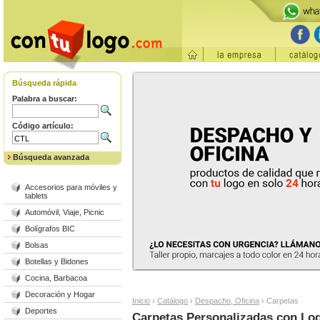
Búsqueda rápida
Palabra a buscar:
Código artículo:
Búsqueda avanzada
Accesorios para móviles y
tablets
Automóvil, Viaje, Picnic
Bolígrafos BIC
Bolsas
Botellas y Bidones
Cocina, Barbacoa
Decoración y Hogar
Inicio
›
Catálogo
›
Despacho, Oficina
›
Carpetas
Deportes
Carpetas Personalizadas con Lo