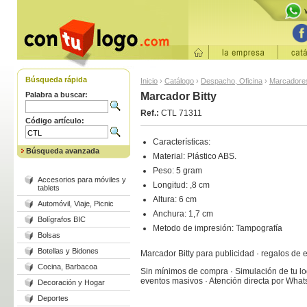
Búsqueda rápida
Inicio
›
Catálogo
›
Despacho, Oficina
›
Marcadore
Palabra a buscar:
Marcador Bitty
Ref.:
CTL 71311
Código artículo:
Características:
Búsqueda avanzada
Material: Plástico ABS.
Peso: 5 gram
Accesorios para móviles y
Longitud: ,8 cm
tablets
Altura: 6 cm
Automóvil, Viaje, Picnic
Anchura: 1,7 cm
Bolígrafos BIC
Metodo de impresión: Tampografía
Bolsas
Botellas y Bidones
Marcador Bitty para publicidad · regalos de
Cocina, Barbacoa
Sin mínimos de compra · Simulación de tu log
eventos masivos · Atención directa por Wha
Decoración y Hogar
Deportes