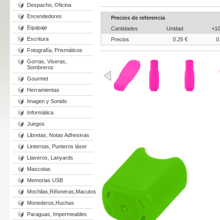
Despacho, Oficina
Encendedores
Precios de referencia
Equipaje
Cantidades
Unidad
+1
Escritura
Precios
0.25 €
0
Fotografía, Prismáticos
Gorras, Viseras,
Sombreros
Gourmet
Herramientas
Imagen y Sonido
Informática
Juegos
Libretas, Notas Adhesivas
Linternas, Punteros láser
Llaveros, Lanyards
Mascotas
Memorias USB
Mochilas,Riñoneras,Macutos
Monederos,Huchas
Paraguas, Impermeables