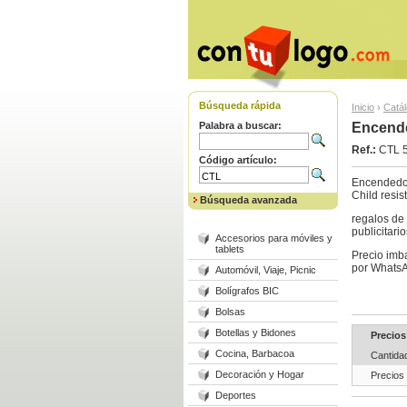
Búsqueda rápida
Inicio
›
Catá
Palabra a buscar:
Encende
Ref.:
CTL 
Código artículo:
Encendedor
Child resi
Búsqueda avanzada
regalos de
publicitari
Accesorios para móviles y
tablets
Precio imba
por WhatsA
Automóvil, Viaje, Picnic
Bolígrafos BIC
Bolsas
Botellas y Bidones
Precios
Cocina, Barbacoa
Cantida
Decoración y Hogar
Precios
Deportes