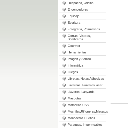
Despacho, Oficina
Encendedores
Equipaje
Escritura
Fotografía, Prismáticos
Gorras, Viseras,
Sombreros
Gourmet
Herramientas
Imagen y Sonido
Informática
Juegos
Libretas, Notas Adhesivas
Linternas, Punteros láser
Llaveros, Lanyards
Mascotas
Memorias USB
Mochilas,Riñoneras,Macutos
Monederos,Huchas
Paraguas, Impermeables