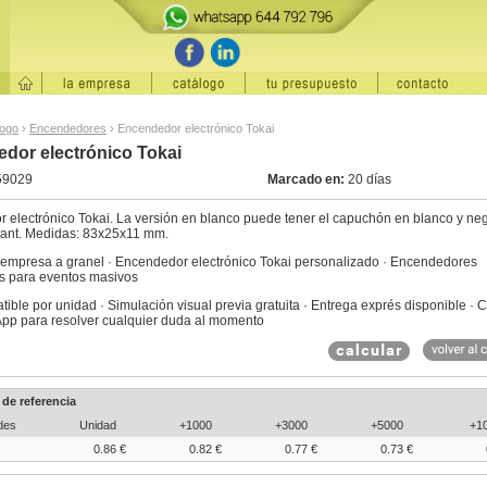
logo
›
Encendedores
›
Encendedor electrónico Tokai
dor electrónico Tokai
59029
Marcado en:
20 días
 electrónico Tokai. La versión en blanco puede tener el capuchón en blanco y neg
stant. Medidas: 83x25x11 mm.
 empresa a granel · Encendedor electrónico Tokai personalizado · Encendedores
os para eventos masivos
tible por unidad · Simulación visual previa gratuita · Entrega exprés disponible · 
pp para resolver cualquier duda al momento
 de referencia
des
Unidad
+1000
+3000
+5000
+1
0.86 €
0.82 €
0.77 €
0.73 €