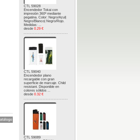
CTL 59028
Encendedor Tokai con
impresión 360º mediante
pegatina. Color: Negro/Azul|
Negro/Blanco| Negro/Rojo.
Medidas: ...
desde
0.29 €
CTL 59040
Encendedor plano
recargable con gran
superficie de marcaje. Child
resistant. Disponible en
colores sólidos ...
desde
0.32 €
CTL 59089