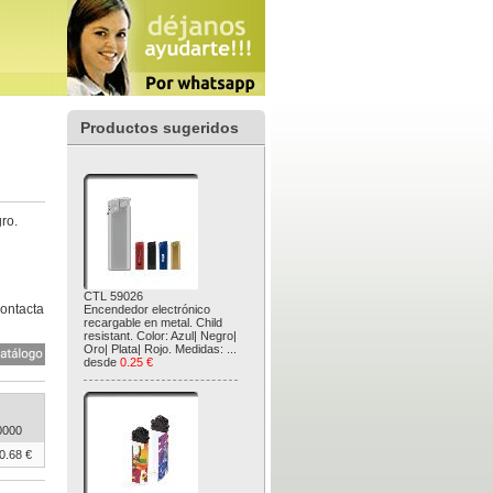
Productos sugeridos
ro.
CTL 59026
Contacta
Encendedor electrónico
recargable en metal. Child
resistant. Color: Azul| Negro|
Oro| Plata| Rojo. Medidas: ...
desde
0.25 €
0000
0.68 €