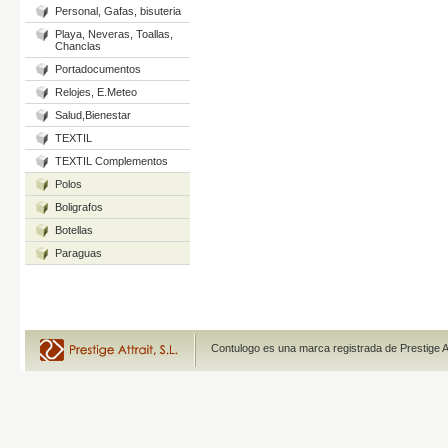
Personal, Gafas, bisuteria
Playa, Neveras, Toallas,
Chanclas
Portadocumentos
Relojes, E.Meteo
Salud,Bienestar
TEXTIL
TEXTIL Complementos
Polos
Boligrafos
Botellas
Paraguas
Contulogo es una marca registrada de Prestige A