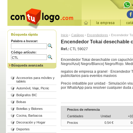
Búsqueda rápida
Inicio
›
Catálogo
›
Encendedores
›
Encendedor To
Palabra a buscar:
Encendedor Tokai desechable 
Ref.:
CTL 59027
Código artículo:
Encendedor Tokai desechable con capuchón n
Negro/Azul| Negro/Blanco| Negro/Rojo. Med
Búsqueda avanzada
regalos de empresa a granel · Encendedor 
publicitarios para eventos masivos
Accesorios para móviles y
tablets
Precio imbatible por unidad · Simulación visu
por WhatsApp para resolver cualquier duda
Automóvil, Viaje, Picnic
Bolígrafos BIC
Bolsas
Botellas y Bidones
Precios de referencia
Cocina, Barbacoa
Cantidades
Unidad
+1
Decoración y Hogar
Precios
0.54 €
0
Deportes