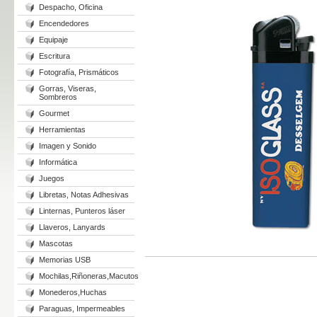
Despacho, Oficina
Encendedores
Equipaje
Escritura
Fotografía, Prismáticos
Gorras, Viseras,
Sombreros
Gourmet
Herramientas
Imagen y Sonido
Informática
Juegos
Libretas, Notas Adhesivas
Linternas, Punteros láser
Llaveros, Lanyards
Mascotas
Memorias USB
Mochilas,Riñoneras,Macutos
Monederos,Huchas
Paraguas, Impermeables