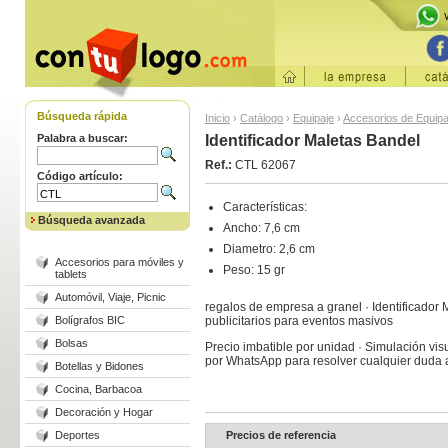
Búsqueda rápida
Inicio
›
Catálogo
›
Equipaje
›
Accesorios de Equipa
Palabra a buscar:
Identificador Maletas Bandel
Ref.:
CTL 62067
Código artículo:
Características:
Búsqueda avanzada
Ancho: 7,6 cm
Diametro: 2,6 cm
Accesorios para móviles y
Peso: 15 gr
tablets
Automóvil, Viaje, Picnic
regalos de empresa a granel · Identificador
Bolígrafos BIC
publicitarios para eventos masivos
Bolsas
Precio imbatible por unidad · Simulación visu
por WhatsApp para resolver cualquier duda
Botellas y Bidones
Cocina, Barbacoa
Decoración y Hogar
Deportes
Precios de referencia