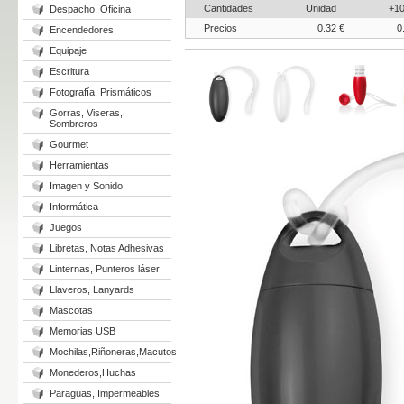
Cantidades
Unidad
+1
Despacho, Oficina
Precios
0.32 €
0
Encendedores
Equipaje
Escritura
Fotografía, Prismáticos
Gorras, Viseras,
Sombreros
Gourmet
Herramientas
Imagen y Sonido
Informática
Juegos
Libretas, Notas Adhesivas
Linternas, Punteros láser
Llaveros, Lanyards
Mascotas
Memorias USB
Mochilas,Riñoneras,Macutos
Monederos,Huchas
Paraguas, Impermeables