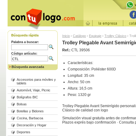
Búsqueda rápida
Inicio
›
Catálogo
›
Equipaje
›
Trolley Clásico
›
Trol
Palabra a buscar:
Trolley Plegable Avant Semirríg
Ref.:
CTL 39506
Código artículo:
Características:
Búsqueda avanzada
Composición: Poliéster 600D
Longitud: 35 cm
Accesorios para móviles y
Ancho: 50 cm
tablets
Altura: 16,5 cm
Automóvil, Viaje, Picnic
Peso: 1320 gr
Bolígrafos BIC
Bolsas
Trolley Plegable Avant Semirrígido personali
Clásico de calidad con logo
Botellas y Bidones
Simulación visual gratuita antes de confirmar
Cocina, Barbacoa
Plazos exprés bajo confirmación · Consulta
Decoración y Hogar
Deportes