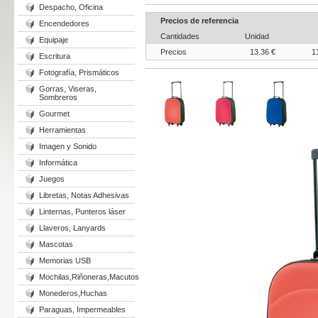
Despacho, Oficina
Precios de referencia
Encendedores
Cantidades
Unidad
Equipaje
Precios
13.36 €
1
Escritura
Fotografía, Prismáticos
Gorras, Viseras,
Sombreros
Gourmet
Herramientas
Imagen y Sonido
Informática
Juegos
Libretas, Notas Adhesivas
Linternas, Punteros láser
Llaveros, Lanyards
Mascotas
Memorias USB
Mochilas,Riñoneras,Macutos
Monederos,Huchas
Paraguas, Impermeables