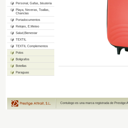
Personal, Gafas, bisuteria
Playa, Neveras, Toallas,
Chanclas
Portadocumentos
Relojes, E.Meteo
Salud,Bienestar
TEXTIL
TEXTIL Complementos
Polos
Boligrafos
Botellas
Paraguas
Contulogo es una marca registrada de Prestige A