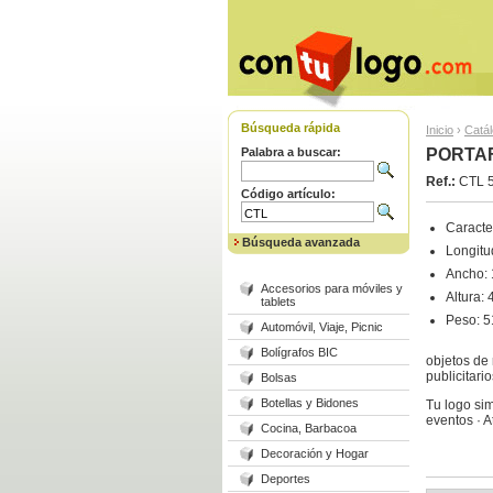
Búsqueda rápida
Inicio
›
Catá
Palabra a buscar:
PORTAF
Ref.:
CTL 
Código artículo:
Caracter
Búsqueda avanzada
Longitu
Ancho: 
Accesorios para móviles y
Altura: 
tablets
Peso: 5
Automóvil, Viaje, Picnic
Bolígrafos BIC
objetos de
publicitar
Bolsas
Botellas y Bidones
Tu logo sim
eventos · 
Cocina, Barbacoa
Decoración y Hogar
Deportes