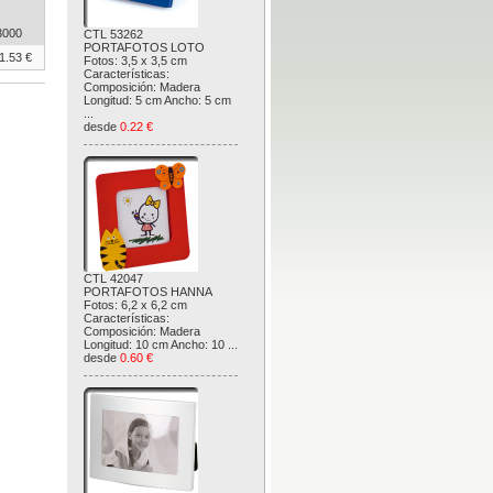
3000
CTL 53262
PORTAFOTOS LOTO
1.53 €
Fotos: 3,5 x 3,5 cm
Características:
Composición: Madera
Longitud: 5 cm Ancho: 5 cm
...
desde
0.22 €
CTL 42047
PORTAFOTOS HANNA
Fotos: 6,2 x 6,2 cm
Características:
Composición: Madera
Longitud: 10 cm Ancho: 10 ...
desde
0.60 €