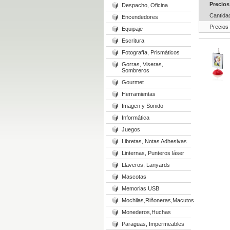
Precios
Despacho, Oficina
Cantida
Encendedores
Precios
Equipaje
Escritura
Fotografía, Prismáticos
Gorras, Viseras,
Sombreros
Gourmet
Herramientas
Imagen y Sonido
Informática
Juegos
Libretas, Notas Adhesivas
Linternas, Punteros láser
Llaveros, Lanyards
Mascotas
Memorias USB
Mochilas,Riñoneras,Macutos
Monederos,Huchas
Paraguas, Impermeables