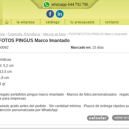
logo
›
Fotografía, Prismáticos
›
Marcos de fotos
›
PORTAFOTOS PINGUS Marco Imantado
OTOS PINGUS Marco Imantado
50092
Marcado en:
15 días
ísticas:
d: 5,2 cm
13,5 cm
4,8 cm
1 gr
 regalo portafotos pingus marco imantado · Marcos de fotos personalizados · regal
ios para empresas
ulado gratis antes del pedido · Sin cantidad mínima · Plazos de entrega rápidos p
Atención personalizada por WhatsApp