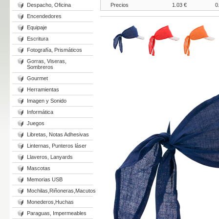
Despacho, Oficina
Precios
1.03 €
0
Encendedores
Equipaje
Escritura
Fotografía, Prismáticos
Gorras, Viseras,
Sombreros
Gourmet
Herramientas
Imagen y Sonido
Informática
Juegos
Libretas, Notas Adhesivas
Linternas, Punteros láser
Llaveros, Lanyards
Mascotas
Memorias USB
Mochilas,Riñoneras,Macutos
Monederos,Huchas
Paraguas, Impermeables