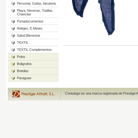
Personal, Gafas, bisuteria
Playa, Neveras, Toallas,
Chanclas
Portadocumentos
Relojes, E.Meteo
Salud,Bienestar
TEXTIL
TEXTIL Complementos
Polos
Boligrafos
Botellas
Paraguas
Contulogo es una marca registrada de Prestige A