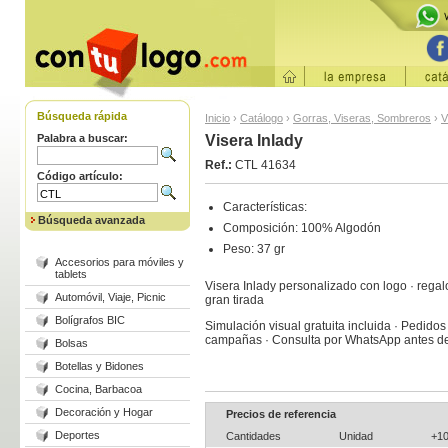
Búsqueda rápida
Inicio
›
Catálogo
›
Gorras, Viseras, Sombreros
›
V
Palabra a buscar:
Visera Inlady
Ref.:
CTL 41634
Código artículo:
Características:
Búsqueda avanzada
Composición: 100% Algodón
Peso: 37 gr
Accesorios para móviles y
tablets
Visera Inlady personalizado con logo · rega
Automóvil, Viaje, Picnic
gran tirada
Bolígrafos BIC
Simulación visual gratuita incluida · Pedido
campañas · Consulta por WhatsApp antes de
Bolsas
Botellas y Bidones
Cocina, Barbacoa
Decoración y Hogar
Precios de referencia
Deportes
Cantidades
Unidad
+1