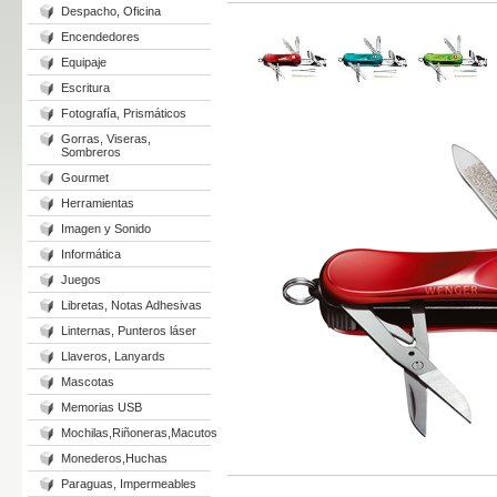
Despacho, Oficina
Encendedores
Equipaje
Escritura
Fotografía, Prismáticos
Gorras, Viseras,
Sombreros
Gourmet
Herramientas
Imagen y Sonido
Informática
Juegos
Libretas, Notas Adhesivas
Linternas, Punteros láser
Llaveros, Lanyards
Mascotas
Memorias USB
Mochilas,Riñoneras,Macutos
Monederos,Huchas
Paraguas, Impermeables