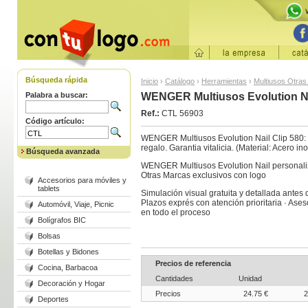
Búsqueda rápida
Inicio
›
Catálogo
›
Herramientas
›
Multiusos Otra
Palabra a buscar:
WENGER Multiusos Evolution N
Ref.:
CTL 56903
Código artículo:
WENGER Multiusos Evolution Nail Clip 580: 
regalo. Garantia vitalicia. (Material: Acero i
Búsqueda avanzada
WENGER Multiusos Evolution Nail personali
Otras Marcas exclusivos con logo
Accesorios para móviles y
tablets
Simulación visual gratuita y detallada antes 
Plazos exprés con atención prioritaria · As
Automóvil, Viaje, Picnic
en todo el proceso
Bolígrafos BIC
Bolsas
Botellas y Bidones
Precios de referencia
Cocina, Barbacoa
Cantidades
Unidad
Decoración y Hogar
Precios
24.75 €
2
Deportes