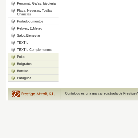
Personal, Gafas, bisuteria
Playa, Neveras, Toallas,
Chanclas
Portadocumentos
Relojes, E.Meteo
Salud,Bienestar
TEXTIL
TEXTIL Complementos
Polos
Boligrafos
Botellas
Paraguas
Contulogo es una marca registrada de Prestige A