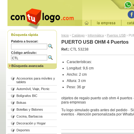
Búsqueda rápida
Inicio
›
Catálogo
›
Informática
›
Puertos USB
›
PU
Palabra a buscar:
PUERTO USB OHM 4 Puertos
Ref.:
CTL 53238
Código artículo:
Características:
Búsqueda avanzada
Longitud: 9,6 cm
Ancho: 2 cm
Accesorios para móviles y
Altura: 3 cm
tablets
Peso: 36 gr
Automóvil, Viaje, Picnic
Bolígrafos BIC
objetos de regalo puerto usb ohm 4 puertos ·
para empresas
Bolsas
Botellas y Bidones
Tu logo simulado gratis antes del pedido · S
eventos · Atención personalizada por What
Cocina, Barbacoa
Decoración y Hogar
Deportes