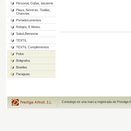
Personal, Gafas, bisuteria
Playa, Neveras, Toallas,
Chanclas
Portadocumentos
Relojes, E.Meteo
Salud,Bienestar
TEXTIL
TEXTIL Complementos
Polos
Boligrafos
Botellas
Paraguas
Contulogo es una marca registrada de Prestige A