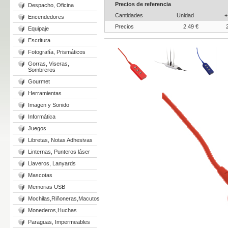
Precios de referencia
Despacho, Oficina
Cantidades
Unidad
+
Encendedores
Precios
2.49 €
Equipaje
Escritura
Fotografía, Prismáticos
Gorras, Viseras,
Sombreros
Gourmet
Herramientas
Imagen y Sonido
Informática
Juegos
Libretas, Notas Adhesivas
Linternas, Punteros láser
Llaveros, Lanyards
Mascotas
Memorias USB
Mochilas,Riñoneras,Macutos
Monederos,Huchas
Paraguas, Impermeables