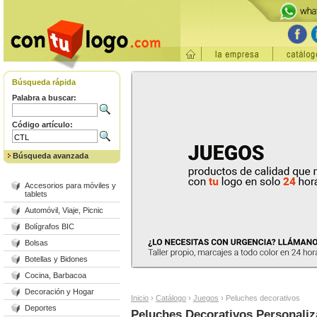
Búsqueda rápida
Palabra a buscar:
Código artículo:
Búsqueda avanzada
Accesorios para móviles y
tablets
Automóvil, Viaje, Picnic
Bolígrafos BIC
Bolsas
Botellas y Bidones
Cocina, Barbacoa
Decoración y Hogar
Inicio
›
Catálogo
›
Juegos
›
Peluches decorativos
Deportes
Peluches Decorativos Personali