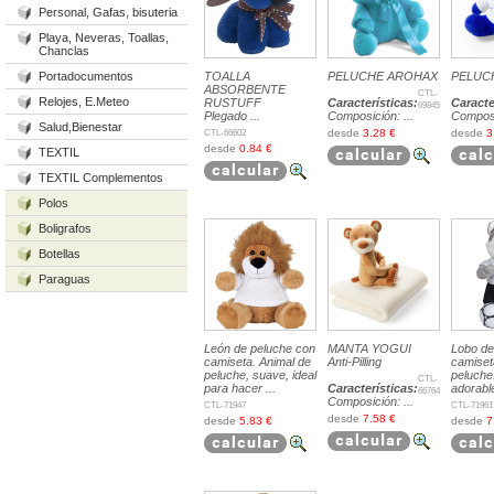
Personal, Gafas, bisuteria
Playa, Neveras, Toallas,
Chanclas
Portadocumentos
TOALLA
PELUCHE AROHAX
PELUC
ABSORBENTE
CTL-
Relojes, E.Meteo
RUSTUFF
Características:
Caracte
69845
Plegado ...
Composición: ...
Composic
Salud,Bienestar
CTL-66602
desde
3.28 €
desde
3
desde
0.84 €
TEXTIL
TEXTIL Complementos
Polos
Boligrafos
Botellas
Paraguas
León de peluche con
MANTA YOGUI
Lobo de
camiseta. Animal de
Anti-Pilling
camiset
peluche, suave, ideal
peluche
CTL-
para hacer ...
Características:
adorable,
66764
Composición: ...
CTL-71947
CTL-71961
desde
7.58 €
desde
5.83 €
desde
7