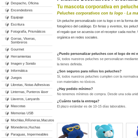
Despacho, Oficina
Tu mascota corporativa en peluche
Encendedores
Peluches corporativos con tu logo · La m
Equipaje
Un peluche personalizado con tu logo o en la forma d
Escritura
fotogénico del catálogo. En ferias y eventos, los pelu
Fotografía, Prismáticos
el regalo que se acuesta con el receptor cada noche. U
orgánica en redes sociales.
Gorras, Viseras,
Sombreros
Gourmet
¿Puedo personalizar peluches con el logo de mi
Herramientas
Sí, todos nuestros peluches se personalizan mediante 
Imagen y Sonido
la tienes definida.
Informática
¿Son seguros para niños los peluches?
Sí, todos nuestros peluches cumplen con la normativ
Juegos
con materiales no tóxicos.
Libretas, Notas Adhesivas
¿Hay pedido mínimo?
Linternas, Punteros láser
No tenemos mínimos de compra. Desde una sola unid
Llaveros, Lanyards
¿Cuánto tarda la entrega?
Mascotas
El plazo estándar es de 10-15 días laborables.
Memorias USB
Mochilas,Riñoneras,Macutos
Monederos,Huchas
Paraguas, Impermeables