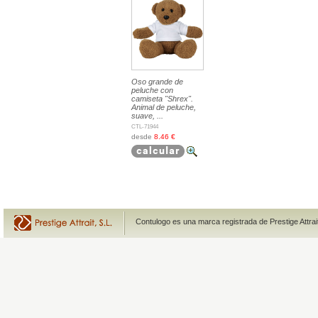
Oso grande de
peluche con
camiseta "Shrex".
Animal de peluche,
suave, ...
CTL-71944
desde
8.46 €
Contulogo es una marca registrada de Prestige Attra