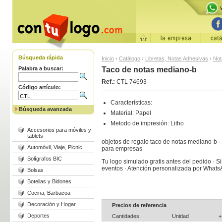
Búsqueda rápida
Inicio
›
Catálogo
›
Libretas, Notas Adhesivas
›
Not
Palabra a buscar:
Taco de notas mediano-b
Ref.:
CTL 74693
Código artículo:
Características:
Búsqueda avanzada
Material: Papel
Metodo de impresión: Litho
Accesorios para móviles y
tablets
objetos de regalo taco de notas mediano-b · 
Automóvil, Viaje, Picnic
para empresas
Bolígrafos BIC
Tu logo simulado gratis antes del pedido · S
eventos · Atención personalizada por What
Bolsas
Botellas y Bidones
Cocina, Barbacoa
Decoración y Hogar
Precios de referencia
Deportes
Cantidades
Unidad
+