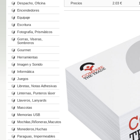
Despacho, Oficina
Precios
2.03 €
Encendedores
Equipaje
Escritura
Fotografía, Prismáticos
Gorras, Viseras,
Sombreros
Gourmet
Herramientas
Imagen y Sonido
Informática
Juegos
Libretas, Notas Adhesivas
Linternas, Punteros láser
Llaveros, Lanyards
Mascotas
Memorias USB
Mochilas,Riñoneras,Macutos
Monederos,Huchas
Paraguas, Impermeables