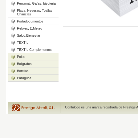
Personal, Gafas, bisuteria
Playa, Neveras, Toallas,
Chanclas
Portadocumentos
Relojes, E.Meteo
Salud,Bienestar
TEXTIL
TEXTIL Complementos
Polos
Boligrafos
Botellas
Paraguas
Contulogo es una marca registrada de Prestige A