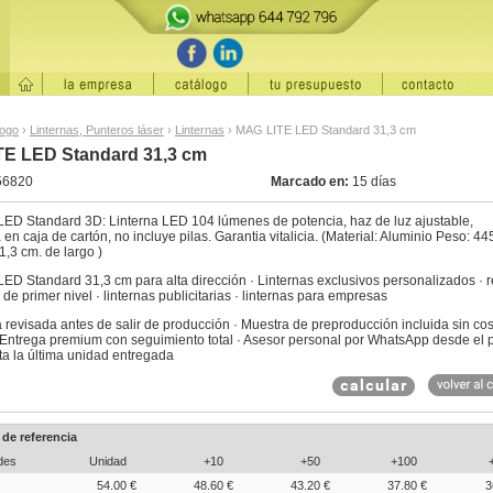
logo
›
Linternas, Punteros láser
›
Linternas
›
MAG LITE LED Standard 31,3 cm
E LED Standard 31,3 cm
56820
Marcado en:
15 días
ED Standard 3D: Linterna LED 104 lúmenes de potencia, haz de luz ajustable,
en caja de cartón, no incluye pilas. Garantia vitalicia. (Material: Aluminio Peso: 445
,3 cm. de largo )
ED Standard 31,3 cm para alta dirección · Linternas exclusivos personalizados · 
 de primer nivel · linternas publicitarias · linternas para empresas
revisada antes de salir de producción · Muestra de preproducción incluida sin cos
· Entrega premium con seguimiento total · Asesor personal por WhatsApp desde el 
ta la última unidad entregada
 de referencia
des
Unidad
+10
+50
+100
54.00 €
48.60 €
43.20 €
37.80 €
3