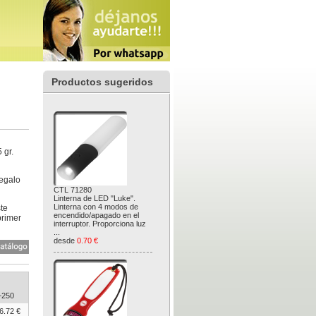
Productos sugeridos
 gr.
regalo
CTL 71280
Linterna de LED "Luke".
Linterna con 4 modos de
te
encendido/apagado en el
primer
interruptor. Proporciona luz
...
desde
0.70 €
+250
6.72 €