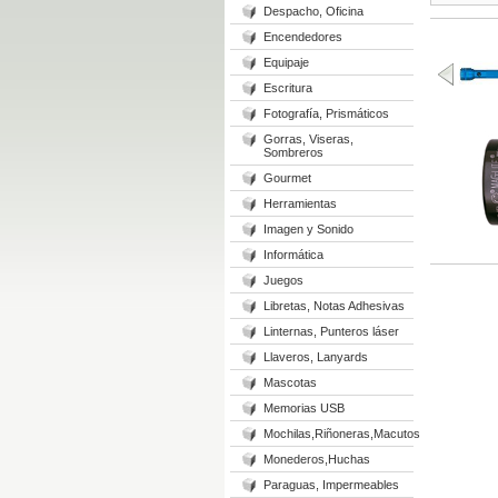
Despacho, Oficina
Encendedores
Equipaje
Escritura
Fotografía, Prismáticos
Gorras, Viseras,
Sombreros
Gourmet
Herramientas
Imagen y Sonido
Informática
Juegos
Libretas, Notas Adhesivas
Linternas, Punteros láser
Llaveros, Lanyards
Mascotas
Memorias USB
Mochilas,Riñoneras,Macutos
Monederos,Huchas
Paraguas, Impermeables