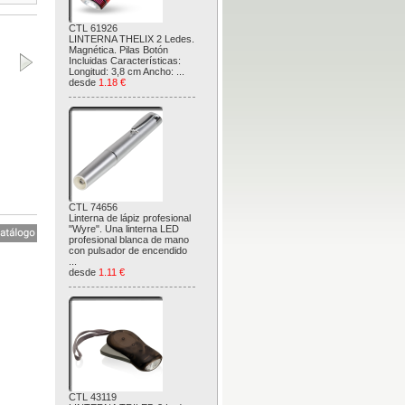
CTL 61926
LINTERNA THELIX 2 Ledes.
Magnética. Pilas Botón
Incluidas Características:
Longitud: 3,8 cm Ancho: ...
desde
1.18 €
CTL 74656
Linterna de lápiz profesional
"Wyre". Una linterna LED
profesional blanca de mano
con pulsador de encendido
...
desde
1.11 €
CTL 43119