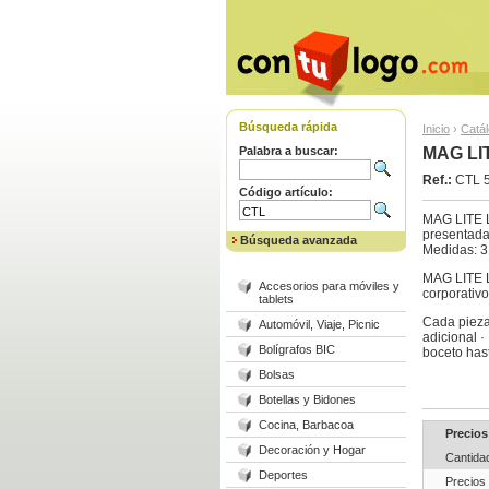
Búsqueda rápida
Inicio
›
Catá
Palabra a buscar:
MAG LIT
Ref.:
CTL 
Código artículo:
MAG LITE L
presentada 
Búsqueda avanzada
Medidas: 31
MAG LITE L
Accesorios para móviles y
corporativo
tablets
Cada pieza 
Automóvil, Viaje, Picnic
adicional 
Bolígrafos BIC
boceto has
Bolsas
Botellas y Bidones
Cocina, Barbacoa
Precios
Decoración y Hogar
Cantida
Deportes
Precios