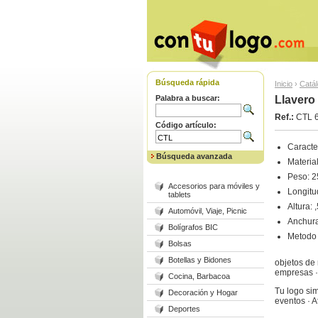
Búsqueda rápida
Inicio
›
Catá
Palabra a buscar:
Llavero 
Ref.:
CTL 
Código artículo:
Caracter
Búsqueda avanzada
Material
Peso: 2
Accesorios para móviles y
Longitu
tablets
Altura: 
Automóvil, Viaje, Picnic
Anchura
Bolígrafos BIC
Metodo 
Bolsas
Botellas y Bidones
objetos de 
empresas · 
Cocina, Barbacoa
Tu logo sim
Decoración y Hogar
eventos · 
Deportes