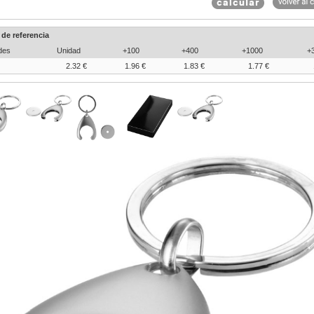
 de referencia
des
Unidad
+100
+400
+1000
+
2.32 €
1.96 €
1.83 €
1.77 €