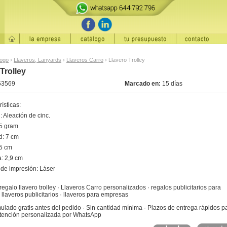
logo
›
Llaveros, Lanyards
›
Llaveros Carro
›
Llavero Trolley
Trolley
63569
Marcado en:
15 días
ísticas:
: Aleación de cinc.
5 gram
d: 7 cm
,5 cm
: 2,9 cm
de impresión: Láser
regalo llavero trolley · Llaveros Carro personalizados · regalos publicitarios para
llaveros publicitarios · llaveros para empresas
ulado gratis antes del pedido · Sin cantidad mínima · Plazos de entrega rápidos p
Atención personalizada por WhatsApp