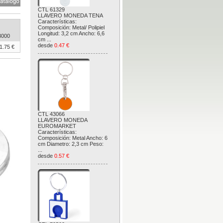
CTL 61329
LLAVERO MONEDA TENA
Características:
Composición: Metal/ Polipiel
Longitud: 3,2 cm Ancho: 6,6
3000
cm ...
desde
0.47 €
1.75 €
CTL 43066
LLAVERO MONEDA
EUROMARKET
Características:
Composición: Metal Ancho: 6
cm Diametro: 2,3 cm Peso:
...
desde
0.57 €