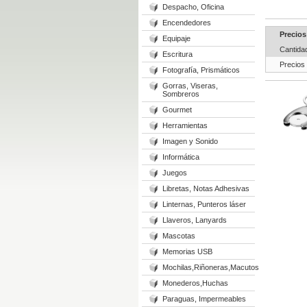
Despacho, Oficina
Encendedores
Precios
Equipaje
Cantida
Escritura
Precios
Fotografía, Prismáticos
Gorras, Viseras,
Sombreros
Gourmet
Herramientas
Imagen y Sonido
Informática
Juegos
Libretas, Notas Adhesivas
Linternas, Punteros láser
Llaveros, Lanyards
Mascotas
Memorias USB
Mochilas,Riñoneras,Macutos
Monederos,Huchas
Paraguas, Impermeables