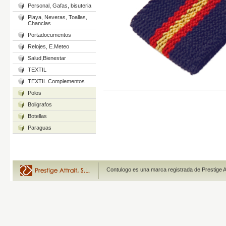
Personal, Gafas, bisuteria
Playa, Neveras, Toallas,
Chanclas
Portadocumentos
Relojes, E.Meteo
Salud,Bienestar
TEXTIL
TEXTIL Complementos
Polos
Boligrafos
Botellas
Paraguas
Contulogo es una marca registrada de Prestige A