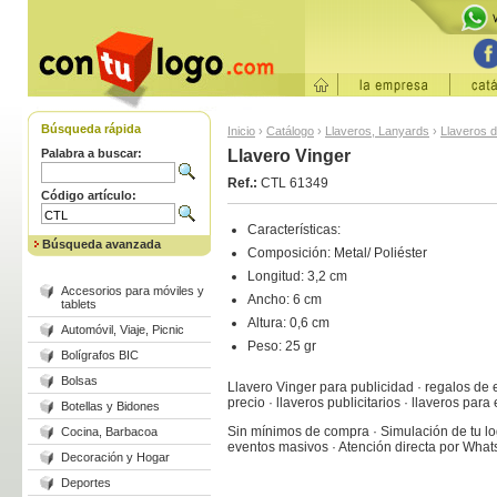
Búsqueda rápida
Inicio
›
Catálogo
›
Llaveros, Lanyards
›
Llaveros d
Palabra a buscar:
Llavero Vinger
Ref.:
CTL 61349
Código artículo:
Características:
Búsqueda avanzada
Composición: Metal/ Poliéster
Longitud: 3,2 cm
Accesorios para móviles y
Ancho: 6 cm
tablets
Altura: 0,6 cm
Automóvil, Viaje, Picnic
Peso: 25 gr
Bolígrafos BIC
Bolsas
Llavero Vinger para publicidad · regalos de 
precio · llaveros publicitarios · llaveros par
Botellas y Bidones
Sin mínimos de compra · Simulación de tu log
Cocina, Barbacoa
eventos masivos · Atención directa por Wha
Decoración y Hogar
Deportes