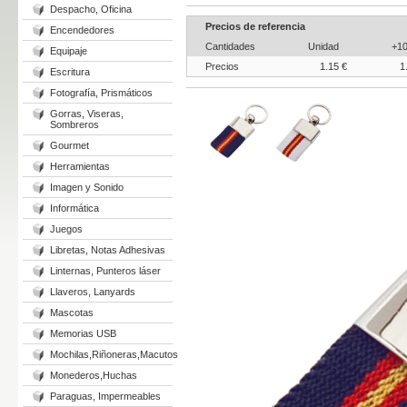
Despacho, Oficina
Precios de referencia
Encendedores
Cantidades
Unidad
+1
Equipaje
Precios
1.15 €
1
Escritura
Fotografía, Prismáticos
Gorras, Viseras,
Sombreros
Gourmet
Herramientas
Imagen y Sonido
Informática
Juegos
Libretas, Notas Adhesivas
Linternas, Punteros láser
Llaveros, Lanyards
Mascotas
Memorias USB
Mochilas,Riñoneras,Macutos
Monederos,Huchas
Paraguas, Impermeables