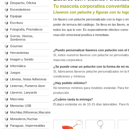
Despacho, Oficina
Tu mascota corporativa convertida 
Encendedores
Llaveros con peluche y figuras con tu log
Equipaje
Un llavero con peluche personalizado con tu logo o en
Escritura
poder de ternura del catálogo. Se lleva en las llaves, 
Fotografía, Prismáticos
todos los que lo ven. Es especialmente efectivo como
reacción emocional positiva e inmediata.
Gorras, Viseras,
Sombreros
Gourmet
¿Puedo personalizar llaveros con peluche con el
Herramientas
Sí, todos nuestros llaveros con peluche se personaliz
Imagen y Sonido
mascota corporativa.
Informática
¿Se puede crear un peluche con la forma de mi 
Sí, fabricamos llaveros peluche personalizados en la 
Juegos
condiciones y mínimos.
Libretas, Notas Adhesivas
¿Hay pedido mínimo?
Linternas, Punteros láser
No tenemos mínimos para modelos estándar. Para fo
Llaveros, Lanyards
producción.
Mascotas
¿Cuánto tarda la entrega?
El plazo estándar es de 10-15 días laborables. Para f
Memorias USB
Mochilas,Riñoneras,Macutos
Monederos,Huchas
Paraguas, Impermeables