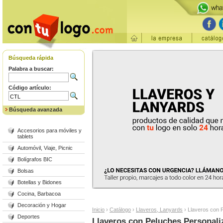
Búsqueda rápida
Palabra a buscar:
Código artículo:
Búsqueda avanzada
Accesorios para móviles y
tablets
Automóvil, Viaje, Picnic
Bolígrafos BIC
Bolsas
Botellas y Bidones
Cocina, Barbacoa
Decoración y Hogar
Inicio
›
Catálogo
›
Llaveros, Lanyards
›
Llaveros con 
Deportes
Llaveros con Peluches Personal