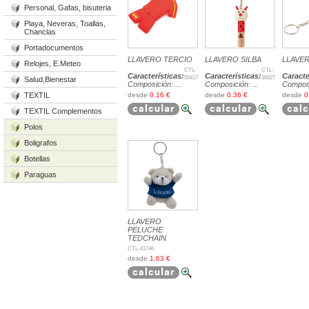
Personal, Gafas, bisuteria
Playa, Neveras, Toallas,
Chanclas
Portadocumentos
LLAVERO TERCIO
LLAVERO SILBA
LLAVE
Relojes, E.Meteo
CTL-
CTL-
Características:
Características:
Caracte
55417
36827
Salud,Bienestar
Composición: ...
Composición: ...
Composic
TEXTIL
desde
0.16 €
desde
0.36 €
desde
0
TEXTIL Complementos
Polos
Boligrafos
Botellas
Paraguas
LLAVERO
PELUCHE
TEDCHAIN
CTL-41746
desde
1.63 €