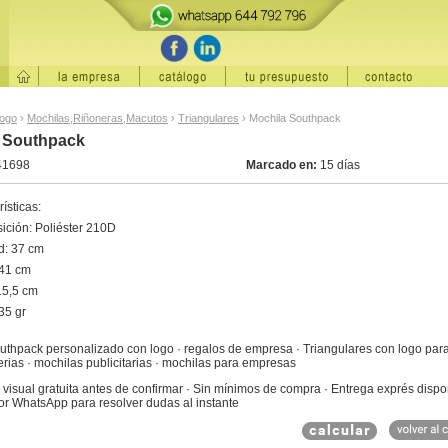
logo
›
Mochilas,Riñoneras,Macutos
›
Triangulares
›
Mochila Southpack
 Southpack
41698
Marcado en:
15 días
ísticas:
ción: Poliéster 210D
d: 37 cm
 41 cm
 15,5 cm
35 gr
uthpack personalizado con logo · regalos de empresa · Triangulares con logo par
erias · mochilas publicitarias · mochilas para empresas
visual gratuita antes de confirmar · Sin mínimos de compra · Entrega exprés dispo
or WhatsApp para resolver dudas al instante