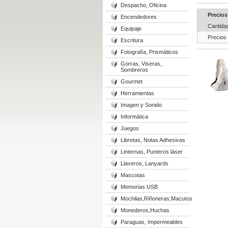
Despacho, Oficina
Precios
Encendedores
Cantida
Equipaje
Precios
Escritura
Fotografía, Prismáticos
Gorras, Viseras,
Sombreros
Gourmet
Herramientas
Imagen y Sonido
Informática
Juegos
Libretas, Notas Adhesivas
Linternas, Punteros láser
Llaveros, Lanyards
Mascotas
Memorias USB
Mochilas,Riñoneras,Macutos
Monederos,Huchas
Paraguas, Impermeables