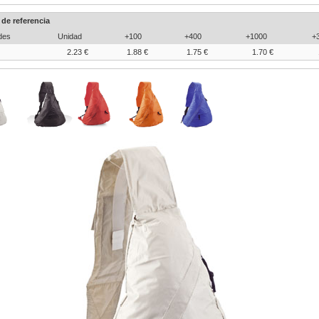
 de referencia
des
Unidad
+100
+400
+1000
+
2.23 €
1.88 €
1.75 €
1.70 €