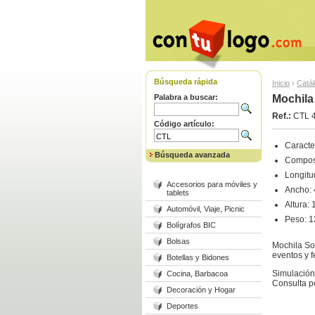
Búsqueda rápida
Inicio
›
Catá
Palabra a buscar:
Mochila
Ref.:
CTL 
Código artículo:
Caracter
Búsqueda avanzada
Composi
Longitu
Accesorios para móviles y
Ancho:
tablets
Altura:
Automóvil, Viaje, Picnic
Peso: 1
Bolígrafos BIC
Bolsas
Mochila So
eventos y f
Botellas y Bidones
Simulación 
Cocina, Barbacoa
Consulta p
Decoración y Hogar
Deportes