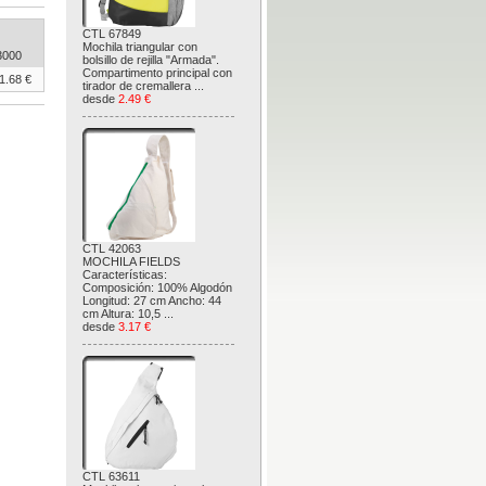
CTL 67849
Mochila triangular con
3000
bolsillo de rejilla "Armada".
Compartimento principal con
1.68 €
tirador de cremallera ...
desde
2.49 €
CTL 42063
MOCHILA FIELDS
Características:
Composición: 100% Algodón
Longitud: 27 cm Ancho: 44
cm Altura: 10,5 ...
desde
3.17 €
CTL 63611