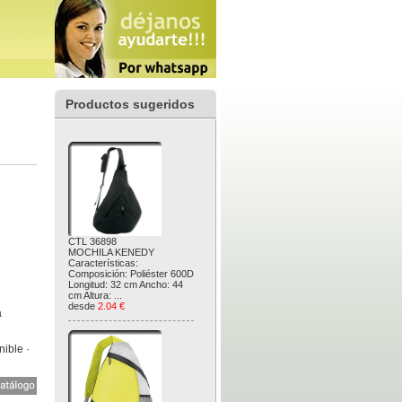
Productos sugeridos
CTL 36898
MOCHILA KENEDY
Características:
Composición: Poliéster 600D
Longitud: 32 cm Ancho: 44
cm Altura: ...
desde
2.04 €
a
nible ·