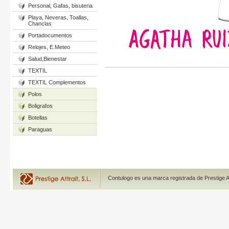
Personal, Gafas, bisuteria
Playa, Neveras, Toallas,
Chanclas
Portadocumentos
Relojes, E.Meteo
Salud,Bienestar
TEXTIL
TEXTIL Complementos
Polos
Boligrafos
Botellas
Paraguas
Contulogo es una marca registrada de Prestige A