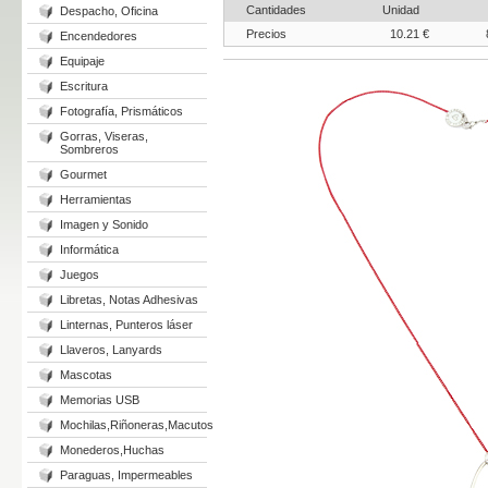
Cantidades
Unidad
Despacho, Oficina
Precios
10.21 €
Encendedores
Equipaje
Escritura
Fotografía, Prismáticos
Gorras, Viseras,
Sombreros
Gourmet
Herramientas
Imagen y Sonido
Informática
Juegos
Libretas, Notas Adhesivas
Linternas, Punteros láser
Llaveros, Lanyards
Mascotas
Memorias USB
Mochilas,Riñoneras,Macutos
Monederos,Huchas
Paraguas, Impermeables