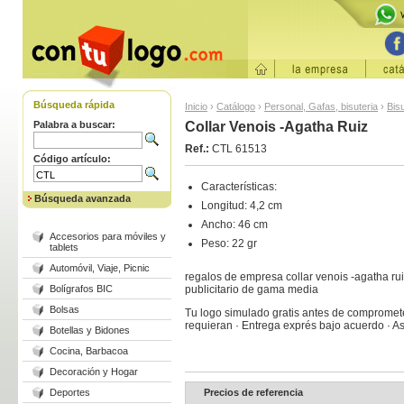
Búsqueda rápida
Inicio
›
Catálogo
›
Personal, Gafas, bisuteria
›
Bis
Palabra a buscar:
Collar Venois -Agatha Ruiz
Ref.:
CTL 61513
Código artículo:
Características:
Búsqueda avanzada
Longitud: 4,2 cm
Ancho: 46 cm
Accesorios para móviles y
Peso: 22 gr
tablets
Automóvil, Viaje, Picnic
regalos de empresa collar venois -agatha ru
Bolígrafos BIC
publicitario de gama media
Bolsas
Tu logo simulado gratis antes de comprometer
requieran · Entrega exprés bajo acuerdo · 
Botellas y Bidones
Cocina, Barbacoa
Decoración y Hogar
Deportes
Precios de referencia