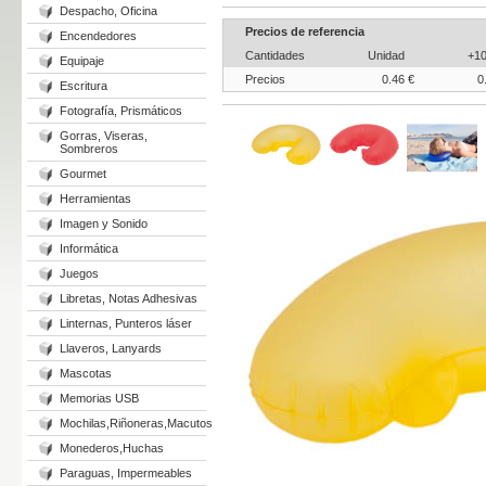
Despacho, Oficina
Precios de referencia
Encendedores
Cantidades
Unidad
+1
Equipaje
Precios
0.46 €
0
Escritura
Fotografía, Prismáticos
Gorras, Viseras,
Sombreros
Gourmet
Herramientas
Imagen y Sonido
Informática
Juegos
Libretas, Notas Adhesivas
Linternas, Punteros láser
Llaveros, Lanyards
Mascotas
Memorias USB
Mochilas,Riñoneras,Macutos
Monederos,Huchas
Paraguas, Impermeables