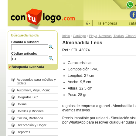
Búsqueda rápida
Inicio
›
Catálogo
›
Playa, Neveras, Toallas, Chanc
Palabra a buscar:
Almohadilla Leos
Ref.:
CTL 43074
Código artículo:
Características:
Búsqueda avanzada
Composición: PVC
Longitud: 27 cm
Accesorios para móviles y
Ancho: 9,5 cm
tablets
Altura: 22,5 cm
Automóvil, Viaje, Picnic
Peso: 28 gr
Bolígrafos BIC
Bolsas
regalos de empresa a granel · Almohadilla L
eventos masivos
Botellas y Bidones
Precio imbatible por unidad · Simulación visu
Cocina, Barbacoa
por WhatsApp para resolver cualquier duda
Decoración y Hogar
Deportes