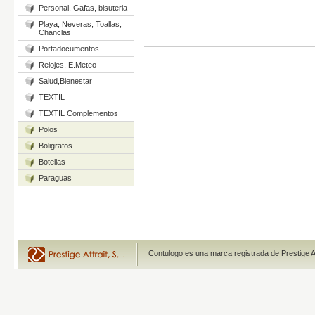
Personal, Gafas, bisuteria
Playa, Neveras, Toallas,
Chanclas
Portadocumentos
Relojes, E.Meteo
Salud,Bienestar
TEXTIL
TEXTIL Complementos
Polos
Boligrafos
Botellas
Paraguas
Contulogo es una marca registrada de Prestige A