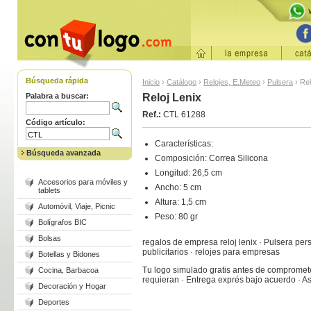
Búsqueda rápida
Inicio
›
Catálogo
›
Relojes, E.Meteo
›
Pulsera
›
Rel
Palabra a buscar:
Reloj Lenix
Ref.:
CTL 61288
Código artículo:
Características:
Búsqueda avanzada
Composición: Correa Silicona
Longitud: 26,5 cm
Accesorios para móviles y
Ancho: 5 cm
tablets
Altura: 1,5 cm
Automóvil, Viaje, Picnic
Peso: 80 gr
Bolígrafos BIC
Bolsas
regalos de empresa reloj lenix · Pulsera per
publicitarios · relojes para empresas
Botellas y Bidones
Tu logo simulado gratis antes de comprometer
Cocina, Barbacoa
requieran · Entrega exprés bajo acuerdo · 
Decoración y Hogar
Deportes