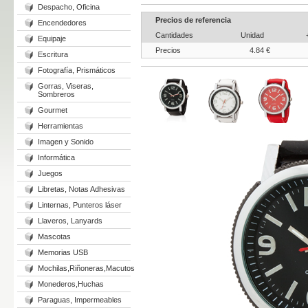
Despacho, Oficina
Precios de referencia
Encendedores
Cantidades
Unidad
Equipaje
Precios
4.84 €
Escritura
Fotografía, Prismáticos
Gorras, Viseras,
Sombreros
Gourmet
Herramientas
Imagen y Sonido
Informática
Juegos
Libretas, Notas Adhesivas
Linternas, Punteros láser
Llaveros, Lanyards
Mascotas
Memorias USB
Mochilas,Riñoneras,Macutos
Monederos,Huchas
Paraguas, Impermeables