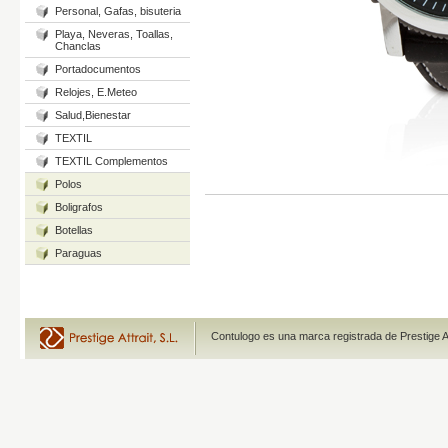
Personal, Gafas, bisuteria
Playa, Neveras, Toallas,
Chanclas
Portadocumentos
Relojes, E.Meteo
Salud,Bienestar
TEXTIL
TEXTIL Complementos
Polos
Boligrafos
Botellas
Paraguas
Contulogo es una marca registrada de Prestige A