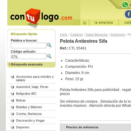
Búsqueda rápida
Inicio
›
Catálogo
›
Salud,Bienestar
›
Antiestrés
›
Pe
Palabra a buscar:
Pelota Antiestres Sifa
Ref.:
CTL 55461
Código artículo:
Características:
Búsqueda avanzada
Composición: PU
Diametro: 6 cm
Accesorios para móviles y
Peso: 15 gr
tablets
Automóvil, Viaje, Picnic
Pelota Antiestres Sifa para publicidad · rega
Bolígrafos BIC
precio
Bolsas
Sin mínimos de compra · Simulación de tu log
eventos masivos · Atención directa por Wha
Botellas y Bidones
Cocina, Barbacoa
Decoración y Hogar
Deportes
Precios de referencia