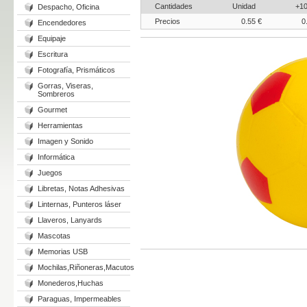
Cantidades
Unidad
+1
Despacho, Oficina
Precios
0.55 €
0
Encendedores
Equipaje
Escritura
Fotografía, Prismáticos
Gorras, Viseras,
Sombreros
Gourmet
Herramientas
Imagen y Sonido
Informática
Juegos
Libretas, Notas Adhesivas
Linternas, Punteros láser
Llaveros, Lanyards
Mascotas
Memorias USB
Mochilas,Riñoneras,Macutos
Monederos,Huchas
Paraguas, Impermeables