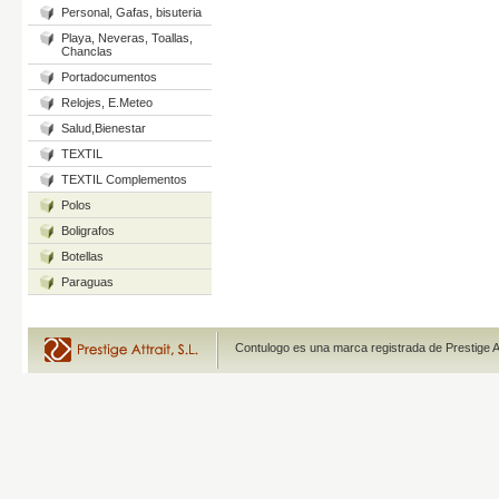
Personal, Gafas, bisuteria
Playa, Neveras, Toallas,
Chanclas
Portadocumentos
Relojes, E.Meteo
Salud,Bienestar
TEXTIL
TEXTIL Complementos
Polos
Boligrafos
Botellas
Paraguas
Contulogo es una marca registrada de Prestige A