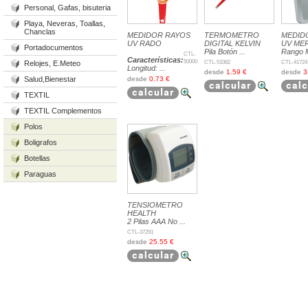
Personal, Gafas, bisuteria
Playa, Neveras, Toallas,
Chanclas
MEDIDOR RAYOS
TERMOMETRO
MEDID
UV RADO
DIGITAL KELVIN
UV ME
Portadocumentos
Pila Botón ...
Rango M
CTL-
Características:
50000
CTL-53382
CTL-41724
Relojes, E.Meteo
Longitud: ...
desde
1.59 €
desde
3
Salud,Bienestar
desde
0.73 €
TEXTIL
TEXTIL Complementos
Polos
Boligrafos
Botellas
Paraguas
TENSIOMETRO
HEALTH
2 Pilas AAA No ...
CTL-37291
desde
25.55 €