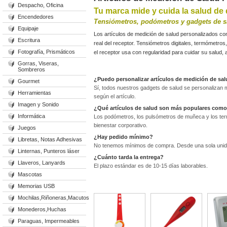
Despacho, Oficina
Tu marca mide y cuida la salud de 
Encendedores
Tensiómetros, podómetros y gadgets de sa
Equipaje
Los artículos de medición de salud personalizados con 
Escritura
real del receptor. Tensiómetros digitales, termómetro
Fotografía, Prismáticos
el receptor usa con regularidad para cuidar su salud,
Gorras, Viseras,
Sombreros
¿Puedo personalizar artículos de medición de sa
Gourmet
Sí, todos nuestros gadgets de salud se personalizan m
Herramientas
según el artículo.
Imagen y Sonido
¿Qué artículos de salud son más populares como
Informática
Los podómetros, los pulsómetros de muñeca y los ter
bienestar corporativo.
Juegos
¿Hay pedido mínimo?
Libretas, Notas Adhesivas
No tenemos mínimos de compra. Desde una sola unid
Linternas, Punteros láser
¿Cuánto tarda la entrega?
Llaveros, Lanyards
El plazo estándar es de 10-15 días laborables.
Mascotas
Memorias USB
Mochilas,Riñoneras,Macutos
Monederos,Huchas
Paraguas, Impermeables