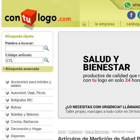
Búsqueda rápida
Palabra a buscar:
Código artículo:
Búsqueda avanzada
Accesorios para móviles y
tablets
Automóvil, Viaje, Picnic
Bolígrafos BIC
Bolsas
Botellas y Bidones
Cocina, Barbacoa
Decoración y Hogar
Inicio
›
Catálogo
›
Salud,Bienestar
›
Medición salud
Deportes
Artículos de Medición de Salud 