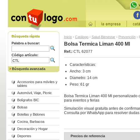
Búsqueda rápida
Inicio
›
Catálogo
›
Salud,Bienestar
›
Prevención
›
Palabra a buscar:
Bolsa Termica Liman 400 Ml
Ref.:
CTL 62077
Código artículo:
Características:
Búsqueda avanzada
Ancho: 3 cm
Diametro: 14 cm
Accesorios para móviles y
Peso: 61 gr
tablets
Automóvil, Viaje, Picnic
Bolsa Termica Liman 400 Ml personalizado c
Bolígrafos BIC
para eventos y ferias
Bolsas
Simulación visual gratuita antes de confirma
Consulta por WhatsApp para resolver dudas 
Botellas y Bidones
Cocina, Barbacoa
Decoración y Hogar
Deportes
Precios de referencia