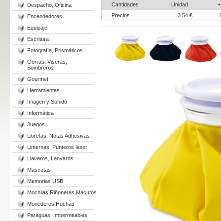
Cantidades
Unidad
+
Despacho, Oficina
Precios
3.54 €
Encendedores
Equipaje
Escritura
Fotografía, Prismáticos
Gorras, Viseras,
Sombreros
Gourmet
Herramientas
Imagen y Sonido
Informática
Juegos
Libretas, Notas Adhesivas
Linternas, Punteros láser
Llaveros, Lanyards
Mascotas
Memorias USB
Mochilas,Riñoneras,Macutos
Monederos,Huchas
Paraguas, Impermeables