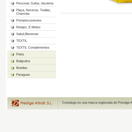
Personal, Gafas, bisuteria
Playa, Neveras, Toallas,
Chanclas
Portadocumentos
Relojes, E.Meteo
Salud,Bienestar
TEXTIL
TEXTIL Complementos
Polos
Boligrafos
Botellas
Paraguas
Contulogo es una marca registrada de Prestige A